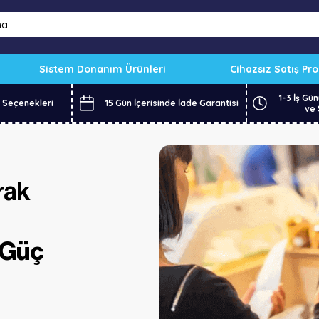
Sistem Donanım Ürünleri
Cihazsız Satış Pr
1-3 İş Gün
 Seçenekleri
15 Gün İçerisinde İade Garantisi
ve 
rak
 Güç