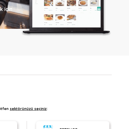
k için
ütfen
sektörünüzü seçiniz
: