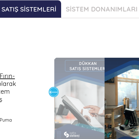
SATIŞ SİSTEMLERİ
SİSTEM DONANIMLARI
Fırın-
olarak
stem
ş
n Puma