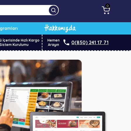
0
Hakkımızda
ogramları
ü İçerisinde Hızlı Kargo
Hemen
0(850) 241 17 71
Sistem Kurulumu
Arayın