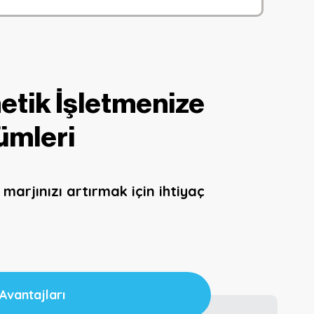
metik İşletmenize
̈mleri
arjınızı artırmak için ihtiyaç
Avantajları