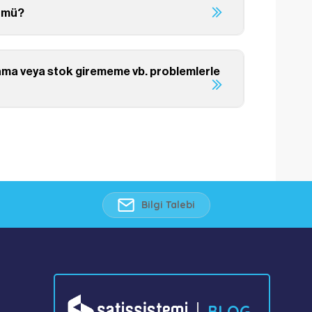
n mü?
ama veya stok girememe vb. problemlerle
Bilgi Talebi
BLOG