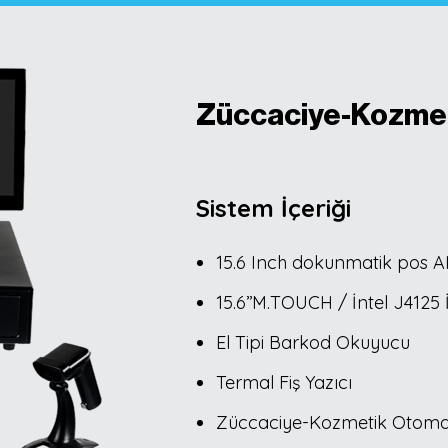
Züccaciye-Kozmeti
Sistem İçeriği
15.6 Inch dokunmatik pos A
15.6’’M.TOUCH / İntel J4125
El Tipi Barkod Okuyucu
Termal Fiş Yazıcı
Züccaciye-Kozmetik Otomas