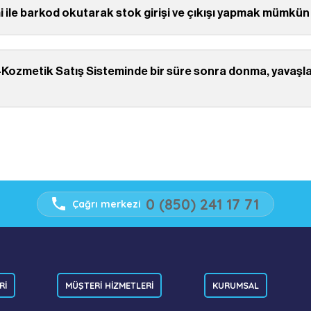
le barkod okutarak stok girişi ve çıkışı yapmak mümkü
-Kozmetik Satış Sisteminde bir süre sonra donma, yavaşl
0 (850) 241 17 71
Çağrı merkezi
Rİ
MÜŞTERİ HİZMETLERİ
KURUMSAL