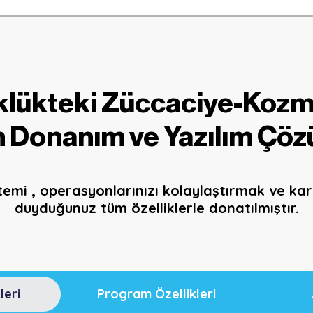
üklükteki Züccaciye-Koz
 Donanım ve Yazılım Çözu
emi , operasyonlarınızı kolaylaştırmak ve kar m
duyduğunuz tüm özelliklerle donatılmıştır.
leri
Program Özellikleri