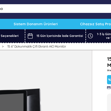
Sistem Donanım Ürünleri
Cihazsız Satış Pr
1-3 İş Gün
 Seçenekleri
15 Gün İçerisinde İade Garantisi
ve 
15.6'' Dokunmatik Çift Ekranlı AIO Monitör
1
M
St
İn