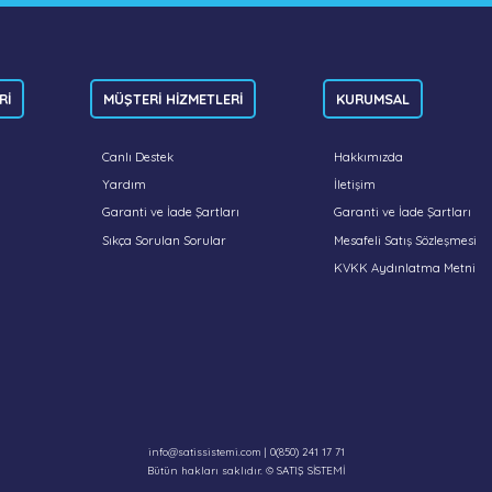
Rİ
MÜŞTERİ HİZMETLERİ
KURUMSAL
Canlı Destek
Hakkımızda
Yardım
İletişim
Garanti ve İade Şartları
Garanti ve İade Şartları
Sıkça Sorulan Sorular
Mesafeli Satış Sözleşmesi
KVKK Aydınlatma Metni
info@satissistemi.com
| 0(850) 241 17 71
Bütün hakları saklıdır. © SATIŞ SİSTEMİ