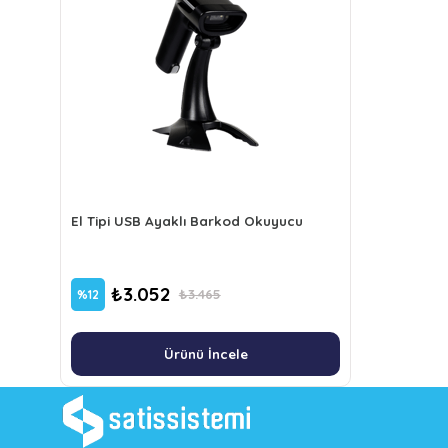
El Tipi USB Ayaklı Barkod Okuyucu
₺3.052
₺3.465
%12
Ürünü İncele