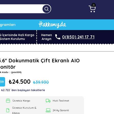
0
Hakkımızda
ogramları
ü İçerisinde Hızlı Kargo
Hemen
0(850) 241 17 71
Sistem Kurulumu
Arayın
5.6'' Dokunmatik Çift Ekranlı AIO
onitör
ok Kodu
(pos009)
₺24.500
₺39.930
%
39
₺2.722
`den başlayan taksitlerle
dirim
Ücretsiz Kargo
Hızlı Teslimat
Ücretsiz Kurulum &
24 Ay Garanti
Eğitim