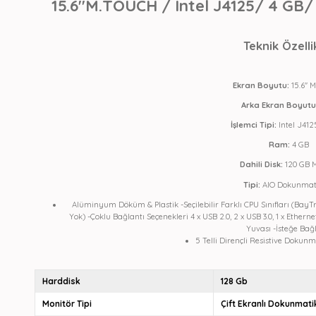
15.6''M.TOUCH / Intel J4125/ 4 GB
Teknik Özelli
Ekran Boyutu:
15.6''
Arka Ekran Boyutu
İşlemci Tipi:
Intel J412
Ram:
4 GB
Dahili Disk:
120 GB 
Tipi:
AIO Dokunmat
Alüminyum Döküm & Plastik -Seçilebilir Farklı CPU Sınıfları (BayT
Yok) -Çoklu Bağlantı Seçenekleri 4 x USB 2.0, 2 x USB 3.0, 1 x Ethern
Yuvası -İsteğe Bağlı
5 Telli Dirençli Resistive Dokunm
Harddisk
128 Gb
Monitör Tipi
Çift Ekranlı Dokunmati