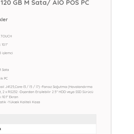
/ 120 GB
M Sata
/ AIO POS PC
kler
 M.TOUCH
:
10.1"
5 işlemci
M Sata
ik PC
rail J4125,Core-İ3 / İ5 / İ7) -Fansız Soğutma (Havalandırma
et, 2 x RS232 -Dışardan Erişilebilir 2.5'' HDD veya SSD Sürücü
 10.1'' Ekran
atik -Yüksek Kaliteli Kasa
k