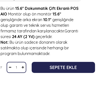
Bu ürün
15.6" Dokunmatik Çift Ekranlı POS
AIO
Monitör olup ön monitör
15.6"
genişliğinde arka ekran
10.1"
genişliğinde
olup garanti ve teknik servis hizmetleri
firmamız tarafından karşılanacaktır.Garanti
süresi
24 AY (2 Yıl)
geçerlidir.
Not:
Bu ürün sadece donanım olarak
satılmakta olup içerisinde herhangi bir
program bulunmamaktadır.
ET