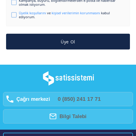
Kampanya, duyuru, bilgilendirmelerden e-posta ile haberdar
olmak istiyorum.
Üyelik koşullarını
ve
kişisel verilerimin korunmasını
kabul
ediyorum.
Üye Ol
0 (850) 241 17 71
Çağrı merkezi
Bilgi Talebi