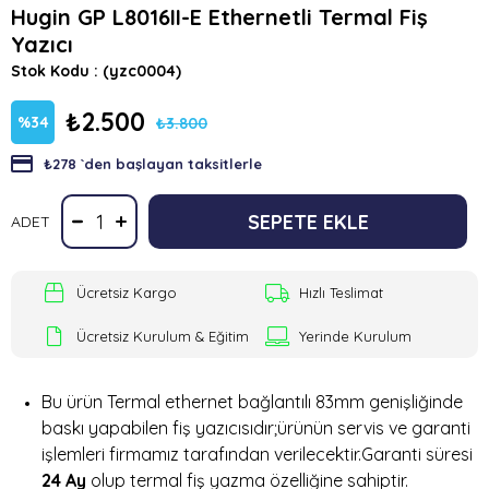
Hugin GP L8016II-E Ethernetli Termal Fiş
Yazıcı
Stok Kodu
(yzc0004)
₺2.500
%
34
₺3.800
₺278
`den başlayan taksitlerle
İndirim
ADET
Ücretsiz Kargo
Hızlı Teslimat
Ücretsiz Kurulum & Eğitim
Yerinde Kurulum
Bu ürün Termal ethernet bağlantılı 83mm genişliğinde
baskı yapabilen fiş yazıcısıdır;ürünün servis ve garanti
işlemleri firmamız tarafından verilecektir.Garanti süresi
24 Ay
olup termal fiş yazma özelliğine sahiptir.