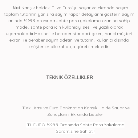
Not:
Karışık haldeki Tl ve Euro'yu sayar ve ekranda sayım
toplam tutarının yanısıra sayım rapor detaylarını gösterir. Sayım
anında %99.9 oranında sahte para yakalama oranına sahip
model, sahte para için kullanıcıyı sesli ve yazılı olarak
uyarmaktadır.Makine ile beraber standart gelen, harici müşteri
ekranı ile beraber sayım adetini ve tutarını, kullanıcı dışında
müşteriler bile rahatça görebilmektedir.
TEKNİK ÖZELLİKLER
Türk Lirası ve Euro Banknotları Karışık Halde Sayar ve
Sonuçlarını Ekranda Listeler
TL EURO %99.9 Oranında Sahte Para Yakalama
Garantisine Sahiptir