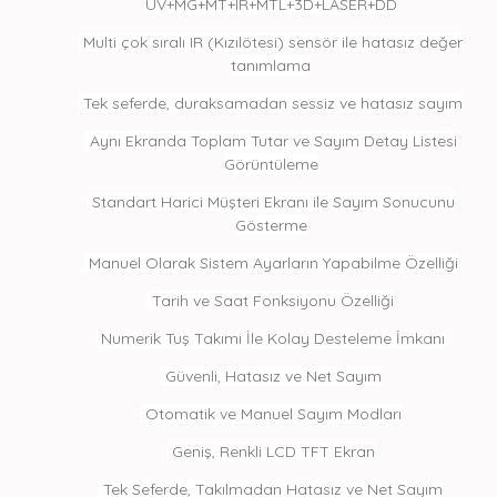
UV+MG+MT+IR+MTL+3D+LASER+DD
Multi çok sıralı IR (Kızılötesi) sensör ile hatasız değer
tanımlama
Tek seferde, duraksamadan sessiz ve hatasız sayım
Aynı Ekranda Toplam Tutar ve Sayım Detay Listesi
Görüntüleme
Standart Harici Müşteri Ekranı ile Sayım Sonucunu
Gösterme
Manuel Olarak Sistem Ayarların Yapabilme Özelliği
Tarih ve Saat Fonksiyonu Özelliği
Numerik Tuş Takımı İle Kolay Desteleme İmkanı
Güvenli, Hatasız ve Net Sayım
Otomatik ve Manuel Sayım Modları
Geniş, Renkli LCD TFT Ekran
Tek Seferde, Takılmadan Hatasız ve Net Sayım