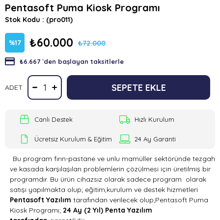
Pentasoft Puma Kiosk Programı
Stok Kodu
(pro011)
₺60.000
%
17
₺72.000
₺6.667
`den başlayan taksitlerle
İndirim
ADET
Canlı Destek
Hızlı Kurulum
Ücretsiz Kurulum & Eğitim
24 Ay Garanti
Bu program fırın-pastane ve unlu mamüller sektöründe tezgah
ve kasada karşılaşılan problemlerin çözülmesi için üretilmiş bir
programdır. Bu ürün cihazsız olarak sadece program olarak
satışı yapılmakta olup; eğitim,kurulum ve destek hizmetleri
Pentasoft Yazılım
tarafından verilecek olup;Pentasoft Puma
Kiosk Programı;
24 Ay (2 Yıl) Penta Yazılım