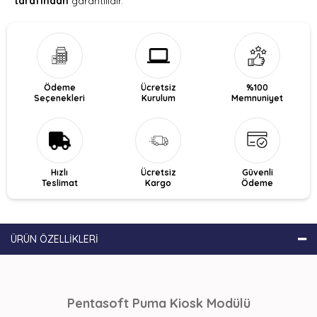
tarafından
garantilidir.
Ödeme
Ücretsiz
%100
Seçenekleri
Kurulum
Memnuniyet
Hızlı
Ücretsiz
Güvenli
Teslimat
Kargo
Ödeme
ÜRÜN ÖZELLIKLERI
Pentasoft Puma Kiosk Modülü