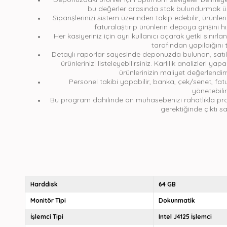
bu değerler arasında stok bulundurmak üz
Siparişlerinizi sistem üzerinden takip edebilir, ürünler
faturalaştırıp ürünlerin depoya girişini hız
Her kasiyeriniz için ayrı kullanıcı açarak yetki sınırla
tarafından yapıldığını t
Detaylı raporlar sayesinde deponuzda bulunan, satıl
ürünlerinizi listeleyebilirsiniz. Karlılık analizleri ya
ürünlerinizin maliyet değerlendir
Personel takibi yapabilir, banka, çek/senet, fatu
yönetebilir
Bu program dahilinde ön muhasebenizi rahatlıkla progra
gerektiğinde çıktı sa
Harddisk
64 GB
Monitör Tipi
Dokunmatik
İşlemci Tipi
Intel J4125 İşlemci