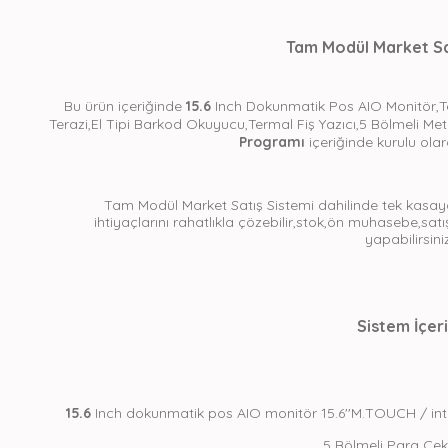
Tam Modül Market Sa
Bu ürün içeriğinde
15.6
Inch Dokunmatik Pos AIO Monitör,Te
Terazi,El Tipi Barkod Okuyucu,Termal Fiş Yazıcı,5 Bölmeli M
Programı
içeriğinde kurulu ola
Tam Modül Market Satış Sistemi dahilinde tek kasaya
ihtiyaçlarını rahatlıkla çözebilir,stok,ön muhasebe,satış
yapabilirsiniz
Sistem İçeri
15.6
Inch dokunmatik pos AIO monitör 15.6''M.TOUCH / int
5 Bölmeli Para Çe