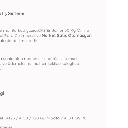
tış Sistemi
rmal Barkod yazıcı,CAS Er Junior 30 Kg Online
etal Para Çekmecesi ve
Market Satış
Otomasyon
rak gönderilmektedir.
 sahip olan marketinizin bütün sistemsel
 ve ödemelerinizi hızlı bir şekilde kolaylıkla
.
ği
el J4125 / 4 GB / 120 GB M Sata / AIO POS PC
kmecesi