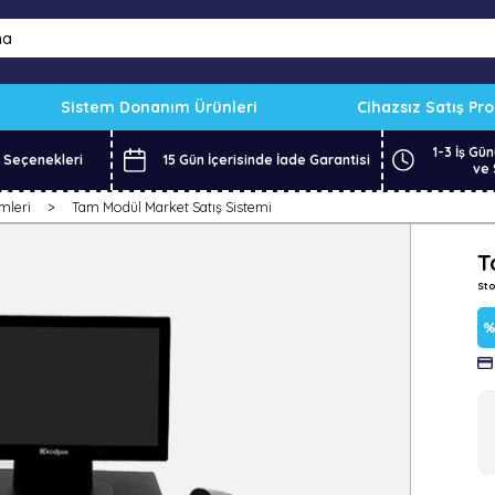
Sistem Donanım Ürünleri
Cihazsız Satış Pr
1-3 İş Gün
 Seçenekleri
15 Gün İçerisinde İade Garantisi
ve 
mleri
Tam Modül Market Satış Sistemi
T
St
İn