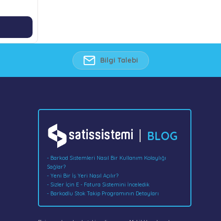
Bilgi Talebi
BLOG
- Barkod Sistemleri Nasıl Bir Kullanım Kolaylığı
Sağlar?
- Yeni Bir İş Yeri Nasıl Açılır?
- Sizler İçin E - Fatura Sistemini İnceledik
- Barkodlu Stok Takip Programının Detayları