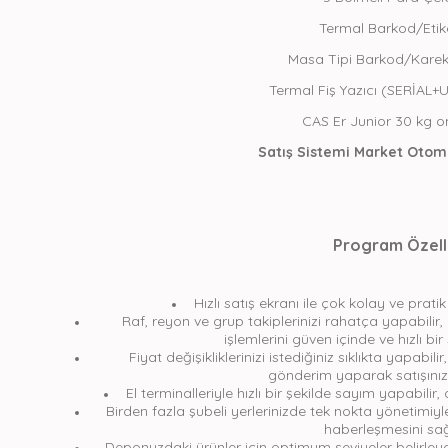
Termal Barkod/Etike
Masa Tipi Barkod/Kare
Termal Fiş Yazıcı (SERİA
CAS Er Junior 30 kg on
Satış Sistemi Market Oto
Program Özelli
Hızlı satış ekranı ile çok kolay ve pratik b
Raf, reyon ve grup takiplerinizi rahatça yapabilir,
işlemlerini güven içinde ve hızlı bir 
Fiyat değişikliklerinizi istediğiniz sıklıkta yapabili
gönderim yaparak satışınız
El terminalleriyle hızlı bir şekilde sayım yapabilir, 
Birden fazla şubeli yerlerinizde tek nokta yönetimiyle 
haberleşmesini sağl
Deponuzdaki ürünler için optimum seviyeler belirley