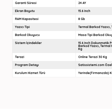
Garanti Süresi
24 AY
Ekran Boyutu
15.6 Inch
RAM Kapasitesi
8 Gb
Yazıcı Tipi
Termal Barkod Yazıcı
Barkod Okuyucu
Masa Tipi Barkod Oku
Sistem İçindekiler
15.6 Inch Dokunmatik 
Barkod Yazıcı
Termal F
Kg
Terazi
Online Terazi 30 Kg
Program Detayı
Satissistemi.com Özel
Kurulum Hizmet Türü
Yerinde(Firmanızda) K