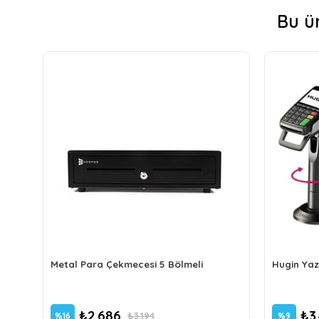
Bu ü
Metal Para Çekmecesi 5 Bölmeli
Hugin Yaz
₺2.686
₺3
₺3.194
%16
%9