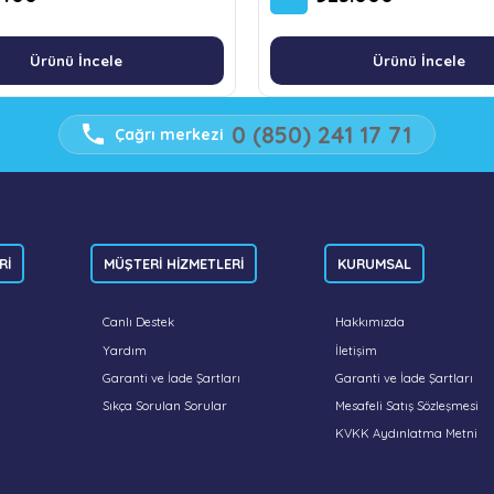
Ürünü İncele
Ürünü İncele
0 (850) 241 17 71
Çağrı merkezi
Rİ
MÜŞTERİ HİZMETLERİ
KURUMSAL
Canlı Destek
Hakkımızda
Yardım
İletişim
Garanti ve İade Şartları
Garanti ve İade Şartları
Sıkça Sorulan Sorular
Mesafeli Satış Sözleşmesi
KVKK Aydınlatma Metni