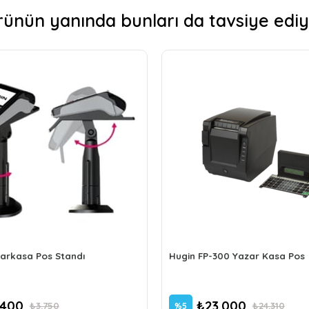
rünün yanında bunları da tavsiye ediy
arkasa Pos Standı
Hugin FP-300 Yazar Kasa Pos
.400
₺23.000
₺3.750
₺24.310
%5