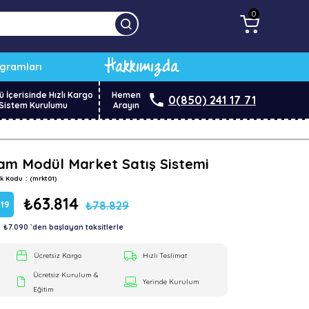
0
Hakkımızda
ogramları
ü İçerisinde Hızlı Kargo
Hemen
0(850) 241 17 71
Sistem Kurulumu
Arayın
am Modül Market Satış Sistemi
ok Kodu
(mrkt01)
₺63.814
₺78.829
%
19
₺7.090
`den başlayan taksitlerle
dirim
Ücretsiz Kargo
Hızlı Teslimat
Ücretsiz Kurulum &
Yerinde Kurulum
Eğitim