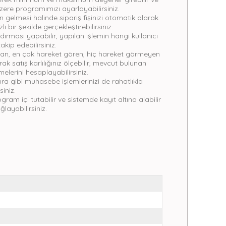
ere programımızı ayarlayabilirsiniz.
in gelmesi halinde sipariş fişinizi otomatik olarak
lı bir şekilde gerçekleştirebilirsiniz.
ndırması yapabilir, yapılan işlemin hangi kullanıcı
akip edebilirsiniz.
an, en çok hareket gören, hiç hareket görmeyen
parak satış karlılığınız ölçebilir, mevcut bulunan
melerini hesaplayabilirsiniz.
ra gibi muhasebe işlemlerinizi de rahatlıkla
siniz.
m içi tutabilir ve sistemde kayıt altına alabilir
ğlayabilirsiniz.