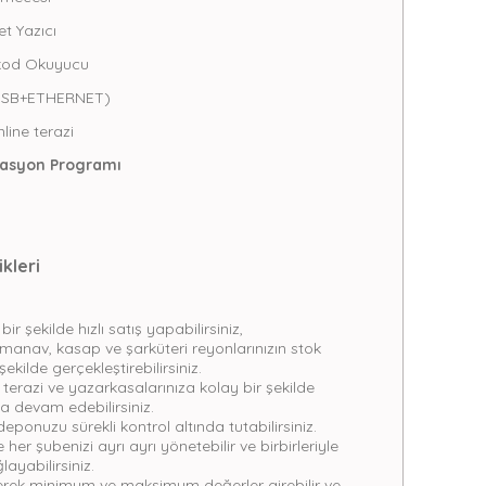
t Yazıcı
kod Okuyucu
L+USB+ETHERNET)
line terazi
masyon Programı
kleri
ir şekilde hızlı satış yapabilirsiniz,
 manav, kasap ve şarküteri reyonlarınızın stok
şekilde gerçekleştirebilirsiniz.
r, terazi ve yazarkasalarınıza kolay bir şekilde
a devam edebilirsiniz.
deponuzu sürekli kontrol altında tutabilirsiniz.
her şubenizi ayrı ayrı yönetebilir ve birbirleriyle
ayabilirsiniz.
erek minimum ve maksimum değerler girebilir ve